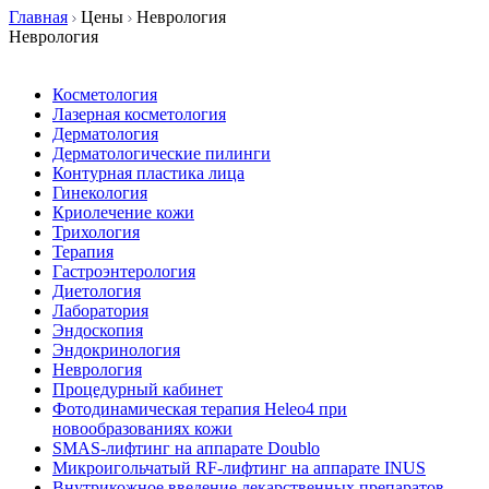
Главная
Цены
Неврология
Неврология
Косметология
Лазерная косметология
Дерматология
Дерматологические пилинги
Контурная пластика лица
Гинекология
Криолечение кожи
Трихология
Терапия
Гастроэнтерология
Диетология
Лаборатория
Эндоскопия
Эндокринология
Неврология
Процедурный кабинет
Фотодинамическая терапия Heleo4 при
новообразованиях кожи
SMAS-лифтинг на аппарате Doublo
Микроигольчатый RF-лифтинг на аппарате INUS
Внутрикожное введение лекарственных препаратов