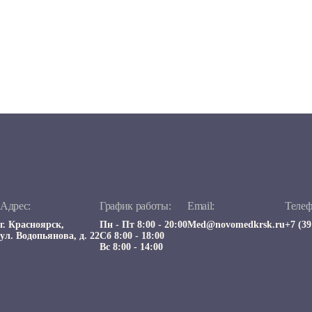
Адрес:
График работы:
Email:
Телеф
г. Красноярск,
Пн - Пт 8:00 - 20:00
Med@novomedkrsk.ru
+7 (39
ул. Водопьянова, д. 22
Сб 8:00 - 18:00
Вс 8:00 - 14:00