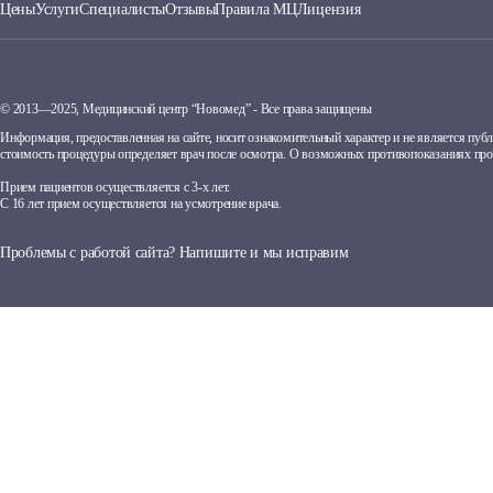
Цены
Услуги
Специалисты
Отзывы
Правила МЦ
Лицензия
© 2013—2025, Медицинский центр “Новомед” - Все права защищены
Информация, предоставленная на сайте, носит ознакомительный характер и не является пу
стоимость процедуры определяет врач после осмотра. О возможных противопоказаниях про
Прием пациентов осуществляется с 3-х лет.
С 16 лет прием осуществляется на усмотрение врача.
Проблемы с работой сайта? Напишите и мы исправим