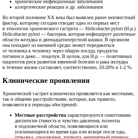
хронические инфекционные заболевания
аллергические реакции и др. заболевания
Во второй половине ХХ века был выявлен ранее неизвестный
фактор, которому сегодня отводят одно из первых мест
в этиологии хронического гастрита — Helicobacter pylori (Н.р.)
Helicobacter pylori — бактерия, которая инфицирует различные
области желудка и двенадцатиперстной кишки. В организм
она попадает из внешней среды: может передаваться
от человека к человеку через общую посуду, продукты
питания и даже… поцелуи. В целом, для Н.р. — позитивных
пациентов риск развития язвенной болезни и рака желудка
в течение жизни составляет, соответственно, 10-20% и 1-2 %.
Клинические проявления
Хронический гастрит клинически проявляется как местными,
так и общими расстройствами, которые, как правило,
появляются в периоды обострений:
Местные расстройства
характеризуются симптомами
диспепсии (тяжесть и чувство давления, полноты
в подложечной области, появляющиеся или
усиливающиеся во время еды или вскоре после еды,
отрыжка, срыгивание, тошнота, неприятный привкус