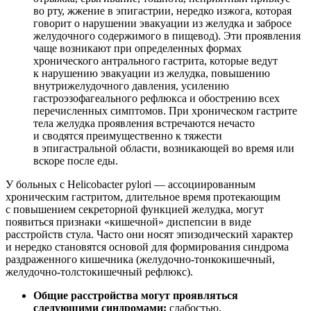
во рту, жжение в эпигастрии, нередко изжога, которая
говорит о нарушении эвакуации из желудка и забросе
желудочного содержимого в пищевод). Эти проявления
чаще возникают при определенных формах
хронического антрального гастрита, которые ведут
к нарушению эвакуации из желудка, повышению
внутрижелудочного давления, усилению
гастроэзофагеального рефлюкса и обострению всех
перечисленных симптомов. При хроническом гастрите
тела желудка проявления встречаются нечасто
и сводятся преимущественно к тяжести
в эпигастральной области, возникающей во время или
вскоре после еды.
У больных с Helicobacter pylori — ассоциированным
хроническим гастритом, длительное время протекающим
с повышением секреторной функцией желудка, могут
появиться признаки «кишечной» диспепсии в виде
расстройств стула. Часто они носят эпизодический характер
и нередко становятся основой для формирования синдрома
раздраженного кишечника (желудочно-тонкокишечный,
желудочно-толстокишечный рефлюкс).
Общие расстройства
могут проявляться
следующими синдромами:
слабостью,