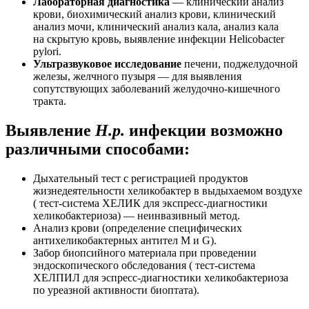
Лабораторная диагностика
— клинический анализ
крови, биохимический анализ крови, клинический
анализ мочи, клинический анализ кала, анализ кала
на скрытую кровь, выявление инфекции Helicobacter
pylori.
Ультразвуковое исследование
печени, поджелудочной
железы, желчного пузыря — для выявления
сопутствующих заболеваний желудочно-кишечного
тракта.
Выявление
Н.р.
инфекции возможно
различными способами:
Дыхательный тест с регистрацией продуктов
жизнедеятельности хеликобактер в выдыхаемом воздухе
( тест-система ХЕЛИК для экспресс-диагностики
хеликобактериоза) — неинвазивный метод.
Анализ крови (определение специфических
антихеликобактерных антител М и G).
Забор биопсийного материала при проведении
эндоскопического обследования ( тест-система
ХЕЛПИЛ для эспресс-диагностики хеликобактериоза
по уреазной активности биоптата).