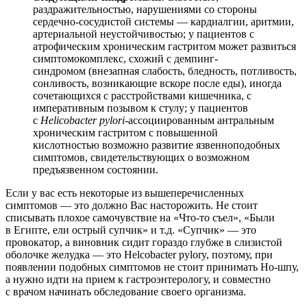
раздражительностью, нарушениями со стороны
сердечно-сосудистой системы — кардиалгии, аритмии,
артериальной неустойчивостью; у пациентов с
атрофическим хроническим гастритом может развиться
симптомокомплекс, схожий с демпинг-
синдромом (внезапная слабость, бледность, потливость,
сонливость, возникающие вскоре после еды), иногда
сочетающихся с расстройствами кишечника, с
императивным позывом к стулу; у пациентов
с
Helicobacter pylori
-ассоциированным антральным
хроническим гастритом с повышенной
кислотностью возможно развитие язвенноподобных
симптомов, свидетельствующих о возможном
предъязвенном состоянии.
Если у вас есть некоторые из вышеперечисленных
симптомов — это должно Вас насторожить. Не стоит
списывать плохое самочувствие на «Что-то съел», «Были
в Египте, ели острый супчик» и т.д. «Супчик» — это
провокатор, а виновник сидит гораздо глубже в слизистой
оболочке желудка — это Helcobacter pylory, поэтому, при
появлении подобных симптомов не стоит принимать Но-шпу,
а нужно идти на прием к гастроэнтерологу, и совместно
с врачом начинать обследование своего организма.