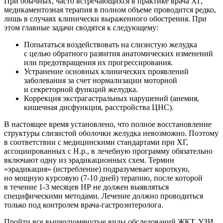
При обычных, часто встречающихся в практике врача ХГ,
медикаментозная терапия в полном объеме проводится редко,
лишь в случаях клинически выраженного обострения. При
этом главные задачи сводятся к следующему:
Попытаться воздействовать на слизистую желудка
с целью обратного развития анатомических изменений
или предотвращения их прогрессирования.
Устранение основных клинических проявлений
заболевания за счет нормализации моторной
и секреторной функций желудка.
Коррекция экстрагастральных нарушений (анемия,
кишечная дисфункция, расстройства ЦНС).
В настоящее время установлено, что полное восстановление
структуры слизистой оболочки желудка невозможно. Поэтому
в соответствии с медицинскими стандартами при ХГ,
ассоциированных с Н.р., в лечебную программу обязательно
включают одну из эрадикационных схем. Термин
«эрадикация» (истребление) подразумевает короткую,
но мощную курсовую (7-10 дней) терапию, после которой
в течение 1-3 месяцев НР не должен выявляться
специфическими методами. Лечение должно проводиться
только под контролем врача-гастроэнтеролога.
Пройти все вышеупомянутые виды обследований ЖКТ, УЗИ,