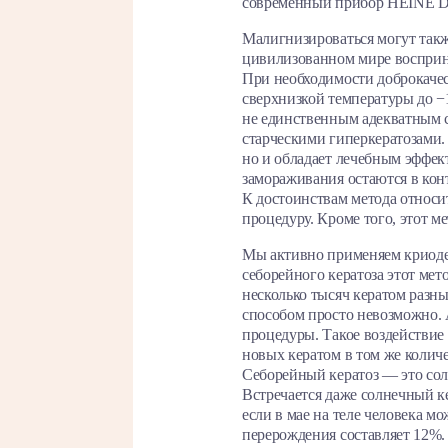
современный прибор HEINE D
Малигнизироваться могут такж
цивилизованном мире восприн
При необходимости доброкаче
сверхнизкой температуры до −
не единственным адекватным с
старческими гиперкератозами. 
но и обладает лечебным эффе
замораживания остаются в кон
К достоинствам метода относит
процедуру. Кроме того, этот м
Мы активно применяем криодес
себорейного кератоза этот мет
несколько тысяч кератом разны
способом просто невозможно. 
процедуры. Такое воздействие
новых кератом в том же количе
Cеборейный кератоз — это сол
Встречается даже солнечный ке
если в мае на теле человека мо
перерождения составляет 12%.