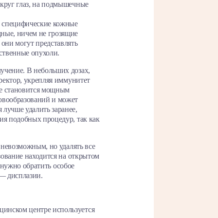
округ глаз, на подмышечные
бо специфические кожные
дные, ничем не грозящие
 они могут представлять
ественные опухоли.
учение. В небольших дозах,
рректор, укрепляя иммунитет
нце становится мощным
новообразований и может
 лучше удалить заранее,
ия подобных процедур, так как
 невозможным, но удалять все
азование находится на открытом
о нужно обратить особое
 — дисплазии.
цинском центре используется