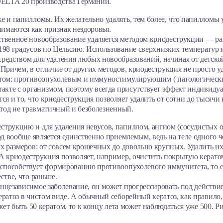
ELTA 20 производства Германии.
е и папилломы. Их желательно удалять, тем более, что папилломы 
имаются как признак нездоровья.
ственное новообразование удаляется методом криодеструкции — р
198 градусов по Цельсию. Использование сверхнизких температур я
редством для удаления любых новообразований, начиная от детско
Причем, в отличие от других методов, криодеструкция не просто у
ктом: противоопухолевым и иммуностимулирующим ( патологически
такте с организмом, поэтому всегда присутствует эффект индивиду
ся и то, что криодеструкция позволяет удалить от сотни до тысячи
етод не травматичный и безболезненный.
трукцию и для удаления невусов, папиллом, ангиом (сосудистых о
од вообще является единственно приемлемым, ведь на теле одного 
х размеров: от совсем крошечных до довольно крупных. Удалить их
А криодеструкция позволяет, например, очистить покрытую кератом
 способствует формированию противоопухолевого иммунитета, то е
стве, что раньше.
нцезависимое заболевание, он может прогрессировать под действи
ратоз в чистом виде. А обычный себорейный кератоз, как правило, 
жет быть 50 кератом, то к концу лета может наблюдаться уже 500. Р