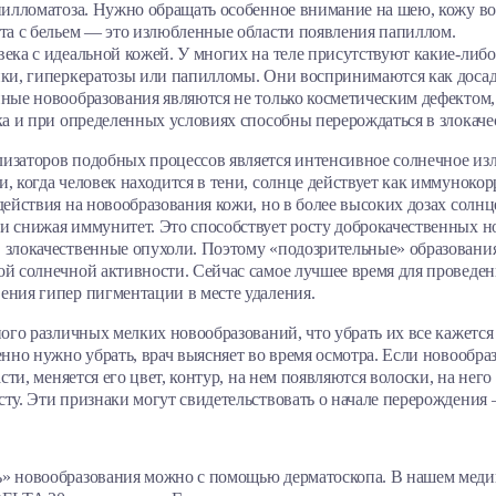
апилломатоза. Нужно обращать особенное внимание на шею, кожу в
кта с бельем — это излюбленные области появления папиллом.
века с идеальной кожей. У многих на теле присутствуют какие-ли
нки, гиперкератозы или папилломы. Они воспринимаются как доса
нные новообразования являются не только косметическим дефектом,
ека и при определенных условиях способны перерождаться в злокач
изаторов подобных процессов является интенсивное солнечное изл
, когда человек находится в тени, солнце действует как иммуноко
здействия на новообразования кожи, но в более высоких дозах сол
и снижая иммунитет. Это способствует росту доброкачественных 
 злокачественные опухоли. Поэтому «подозрительные» образования
ой солнечной активности. Сейчас самое лучшее время для проведен
ения гипер пигментации в месте удаления.
ного различных мелких новообразований, что убрать их все кажется
енно нужно убрать, врач выясняет во время осмотра. Если новообр
асти, меняется его цвет, контур, на нем появляются волоски, на нег
сту. Эти признаки могут свидетельствовать о начале перерождения
ь» новообразования можно с помощью дерматоскопа. В нашем меди