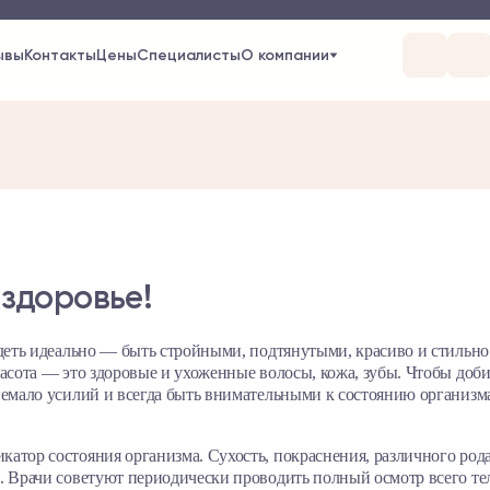
ывы
Контакты
Цены
Специалисты
О компании
 здоровье!
ядеть идеально — быть стройными, подтянутыми, красиво и стильно
асота — это здоровые и ухоженные волосы, кожа, зубы. Чтобы доби
немало усилий и всегда быть внимательными к состоянию организм
атор состояния организма. Сухость, покраснения, различного род
. Врачи советуют периодически проводить полный осмотр всего тел