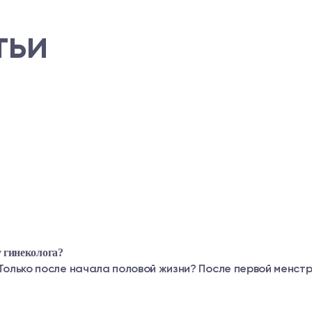
тьи
 гинеколога?
Только после начала половой жизни? После первой менстру