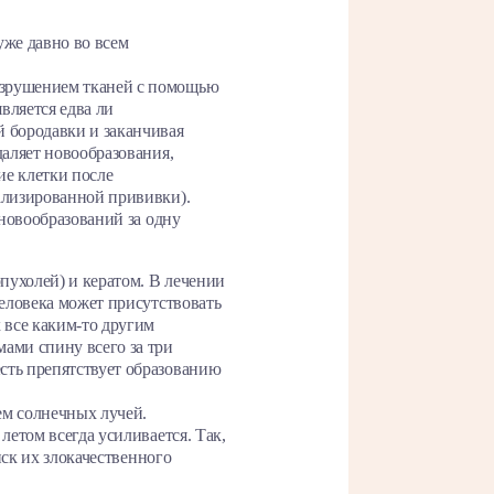
уже давно во всем
азрушением тканей с помощью
вляется едва ли
й бородавки и заканчивая
даляет новообразования,
е клетки после
ализированной прививки).
 новообразований за одну
пухолей) и кератом. В лечении
человека может присутствовать
 все каким-то другим
ами спину всего за три
сть препятствует образованию
ем солнечных лучей.
летом всегда усиливается. Так,
иск их злокачественного