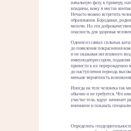
начальную фазу, к примеру, п
впадины, кожу в местах конта
Нечасто можно встретить чело
образования. Бородавки, роди
мелочи. Но эти доброкачестве
опасность для здоровья челов
Одним из самых сильных катал
до появления покраснения кожи
и не оказывая негативного во
иммунодепрессором, подавляя 
привести к их перерождению в
до наступления периода высок
меньше вероятность возникнов
Иногда на теле человека так м
обычно и не требуется. Что им
участке тела, вдруг начинает р
внимание и показать специали
Определить «подозрительност